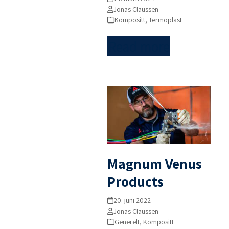
Jonas Claussen
Kompositt
,
Termoplast
Read more
Magnum Venus
Products
20. juni 2022
Jonas Claussen
Generelt
,
Kompositt