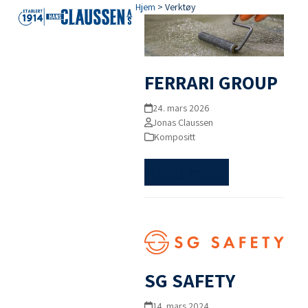
Open
Close
Skip
Hjem
>
Verktøy
mobile
mobile
to
menu
menu
content
FERRARI GROUP
24. mars 2026
Jonas Claussen
Kompositt
Read more
SG SAFETY
14. mars 2024