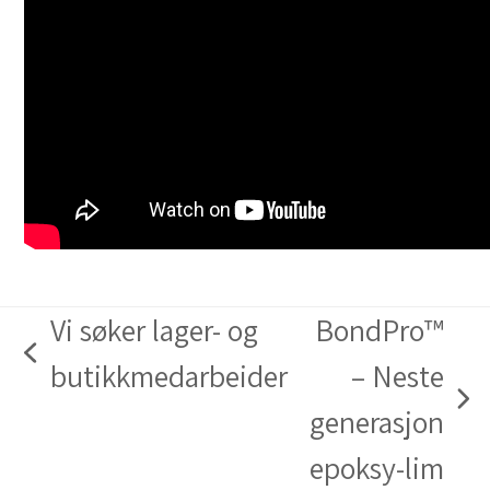
Vi søker lager- og
BondPro™
previous
butikkmedarbeider
– Neste
post:
next
generasjon
post:
epoksy-lim