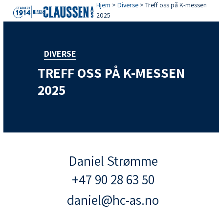
Open
Close
Skip
Hjem
>
Diverse
>
Treff oss på K-messen
2025
mobile
mobile
to
menu
menu
content
DIVERSE
TREFF OSS PÅ K-MESSEN
2025
Daniel Strømme
+47 90 28 63 50
daniel@hc-as.no