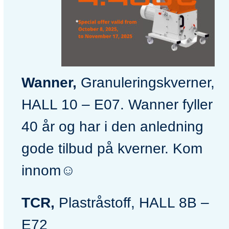
Wanner,
Granuleringskverner,
HALL 10 – E07. Wanner fyller
40 år og har i den anledning
gode tilbud på kverner. Kom
innom☺️
TCR,
Plastråstoff, HALL 8B –
E72