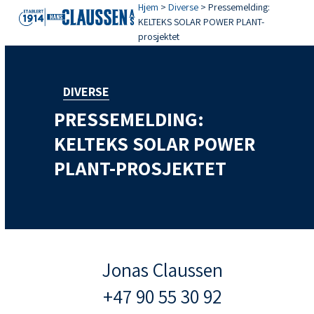
Open
Close
Skip
Hjem
>
Diverse
>
Pressemelding:
KELTEKS SOLAR POWER PLANT-
mobile
mobile
to
prosjektet
menu
menu
content
DIVERSE
PRESSEMELDING:
KELTEKS SOLAR POWER
PLANT-PROSJEKTET
Jonas Claussen
+47 90 55 30 92