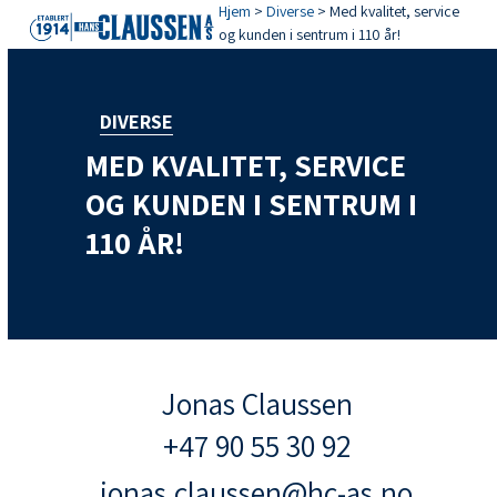
Open
Close
Skip
Hjem
>
Diverse
>
Med kvalitet, service
og kunden i sentrum i 110 år!
mobile
mobile
to
menu
menu
content
DIVERSE
MED KVALITET, SERVICE
OG KUNDEN I SENTRUM I
110 ÅR!
Jonas Claussen
+47 90 55 30 92
jonas.claussen@hc-as.no