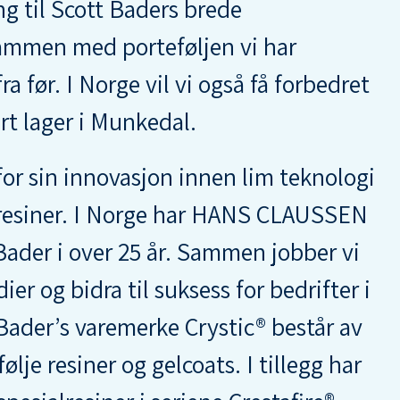
ang til Scott Baders brede
sammen med porteføljen vi har
fra før. I Norge vil vi også få forbedret
årt lager i Munkedal.
for sin innovasjon innen lim teknologi
 resiner. I Norge har HANS CLAUSSEN
Bader i over 25 år. Sammen jobber vi
ier og bidra til suksess for bedrifter i
 Bader’s varemerke Crystic® består av
lje resiner og gelcoats. I tillegg har