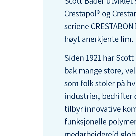
Scott Bader utviklet s
Crestapol® og Cresta
seriene CRESTABON
høyt anerkjente lim.
Siden 1921 har Scott
bak mange store, vel
som folk stoler på h
industrier, bedrifter
tilbyr innovative kom
funksjonelle polymer
medarbeidereid glob