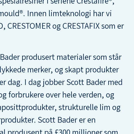
pesialresiner i seriene Crestafire®,
mould®. Innen limteknologi har vi
D, CRESTOMER og CRESTAFIX som er
 Bader produsert materialer som står
lykkede merker, og skapt produkter
ver dag. I dag jobber Scott Bader med
 og forbrukere over hele verden, og
posittprodukter, strukturelle lim og
produkter. Scott Bader er en
al produsent på £300 millioner som