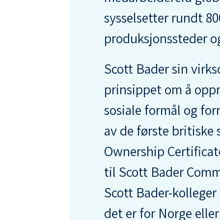
sysselsetter rundt 80
produksjonssteder og
Scott Bader sin virk
prinsippet om å oppr
sosiale formål og for
av de første britis
Ownership Certificate
til Scott Bader Comm
Scott Bader-kolleger 
det er for Norge elle