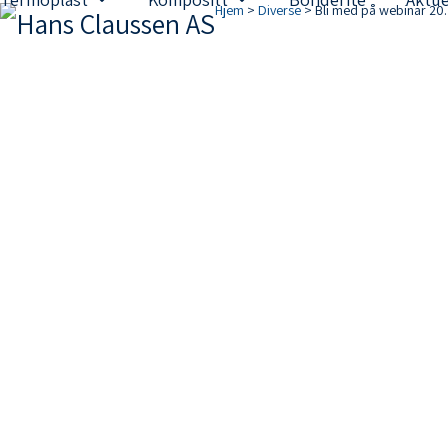
Skip
Hjem
>
Diverse
>
Bli med på webinar 20.
to
content