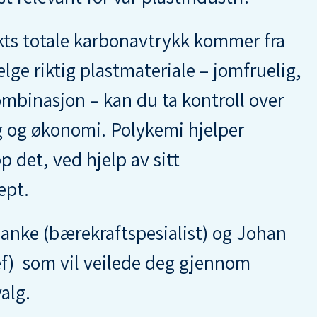
kts totale karbonavtrykk kommer fra
elge riktig plastmateriale – jomfruelig,
kombinasjon – kan du ta kontroll over
g og økonomi. Polykemi hjelper
 det, ved hjelp av sitt
ept.
Banke (bærekraftspesialist) og Johan
f) som vil veilede deg gjennom
alg.