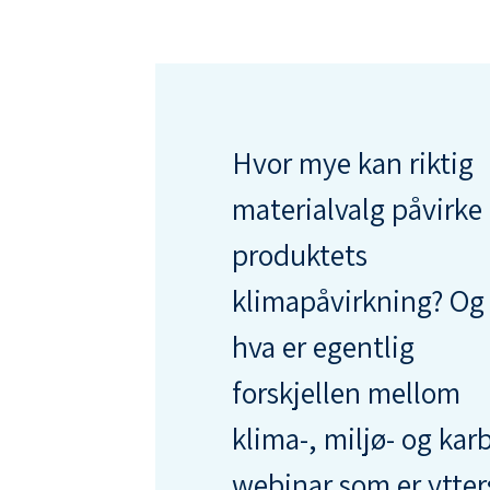
Hvor mye kan riktig
materialvalg påvirke
produktets
klimapåvirkning? Og
hva er egentlig
forskjellen mellom
klima-, miljø- og ka
webinar som er ytters