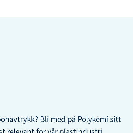
rbonavtrykk? Bli med på Polykemi sitt
t relevant for vår plastindustri.