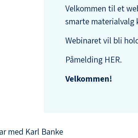
Velkommen til et web
smarte materialvalg k
Webinaret
vil bli ho
Påmelding
HER
.
Velkommen!