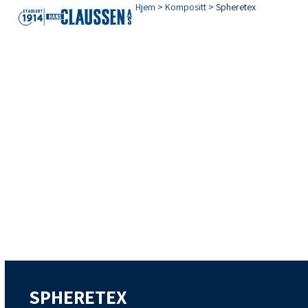
Open
Close
Skip
Hjem
>
Kompositt
>
Spheretex
mobile
mobile
to
menu
menu
content
SPHERETEX