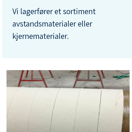
Vi lagerfører et sortiment
avstandsmaterialer eller
kjernematerialer.
Use
the
left
and
right